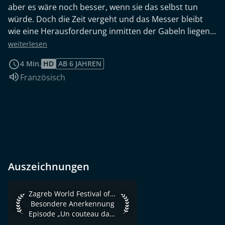
aber es wäre noch besser, wenn sie das selbst tun
würde. Doch die Zeit vergeht und das Messer bleibt
wie eine Herausforderung inmitten der Gabeln liegen.
Vielleicht hat sie es absichtlich getan?
weiterlesen
4 Min.
HD
AB 6 JAHREN
Sprache:
Französisch
Auszeichnungen
Zagreb World Festival of Animated Films 2002 Besondere A
Zagreb World Festival of Animated Films 2002
Besondere Anerkennung
Episode „Un couteau dans les fourchettes“