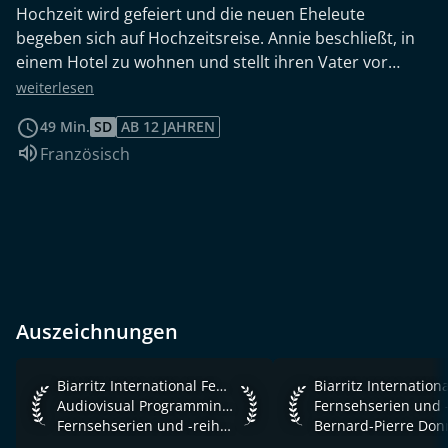
Hochzeit wird gefeiert und die neuen Eheleute
begeben sich auf Hochzeitsreise. Annie beschließt, in
einem Hotel zu wohnen und stellt ihren Vater vor
vollendete Tatsachen. Deloncle beauftragt Le Quesne,
weiterlesen
nach Rom zu reisen, um mit den Italienern über einen
49 Min.
SD
AB 12 JAHREN
Waffenkauf zu verhandeln.
Sprache:
Französisch
Auszeichnungen
Biarritz International Festival of Audiovisual Programming
Biarritz Internation
Biarritz International Festival of
Audiovisual Programming 2008
Fernsehserien und -reihen