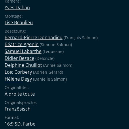
Kamera:
Yves Dahan
Montage:
Lise Beaulieu
Besetzung:
Bernard-Pierre Donnadieu
(François Salmon)
Béatrice Agenin
(Simone Salmon)
Samuel Labarthe
(Lequesne)
Didier Bezace
(Deloncle)
Delphine Chuillot
(Annie Salmon)
Loïc Corbery
(Adrien Gérard)
Hélène Degy
(Danielle Salmon)
Originaltitel:
À droite toute
Originalsprache:
Französisch
Format:
16:9 SD, Farbe