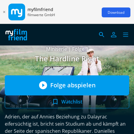
myfilmfriend
Download
filmwerte GmbH
Miniserie | Folge 3
The Hardline Right
Historie/Gesellschaft, Frankreich 2009
Folge abspielen
Watchlist
Adrien, der auf Annies Beziehung zu Dalayrac
eifersüchtig ist, bricht sein Studium ab und kämpft an
der Seite der spanischen Republikaner. Danielles