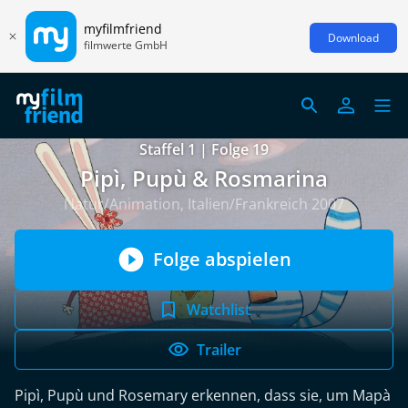
myfilmfriend
Download
filmwerte GmbH
Staffel 1 | Folge 19
Pipì, Pupù & Rosmarina
Natur/Animation, Italien/Frankreich 2007
Folge abspielen
Watchlist
Trailer
Pipì, Pupù und Rosemary erkennen, dass sie, um Mapà