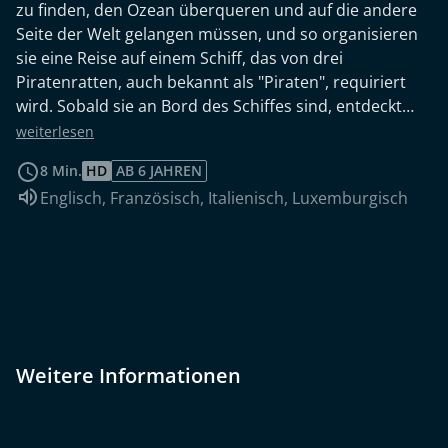
zu finden, den Ozean überqueren und auf die andere
Seite der Welt gelangen müssen, und so organisieren
sie eine Reise auf einem Schiff, das von drei
Piratenratten, auch bekannt als "Piraten", requiriert
wird. Sobald sie an Bord des Schiffes sind, entdeckt
das Trio, dass die Piraten nicht die Absicht haben, sie
weiterlesen
zu transportieren, sondern sie während der Reise zu
8 Min.
HD
AB 6 JAHREN
verschlingen, und so versuchen sie, vom Schiff zu
Sprache:
Englisch
,
Französisch
,
Italienisch
,
Luxemburgisch
fliehen, bis ein Albatros kommt und sie rettet und sie
schließlich zu einer Insel auf der anderen Seite des
Ozeans bringt.
Weitere Informationen