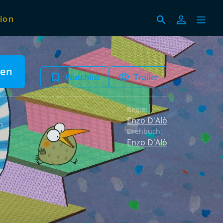
ion
len
Watchlist
Trailer
Regie:
Enzo D'Alò
h
Drehbuch:
Enzo D'Alò