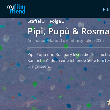
Fil
Staffel 3 | Folge 3
Pipì, Pupù & Rosma
Animation/Natur, Luxemburg/Italien 2007
Pipì, Pupù und Rosmary lesen die Geschicht
Kaninchen", doch eine fehlende Seite führt 
Ereignissen.
weiterlesen