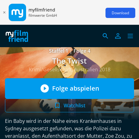
myfilmfriend
Download
filmwerte GmbH
Staffel 1 | Folge 4
The Twist
Krimi/Gesellschaft, Australien 2018
Folge abspielen
Watchlist
Ein Baby wird in der Nähe eines Krankenhauses in
Sydney ausgesetzt gefunden, was die Polizei dazu
veranlasst, den Aufenthaltsort der Mutter, Zoe Zou, zu