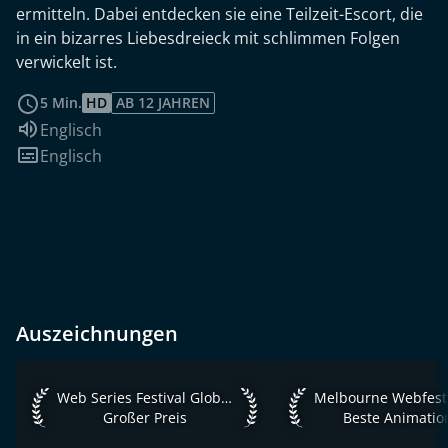
ermitteln. Dabei entdecken sie eine Teilzeit-Escort, die
in ein bizarres Liebesdreieck mit schlimmen Folgen
verwickelt ist.
weiterlesen
5 Min.
HD
AB 12 JAHREN
Sprache:
Englisch
Untertitel:
Englisch
Auszeichnungen
Web Series Festival Global 2019 Großer Preis
Melbourne Webfest 2
Web Series Festival Global 2019
Melbourne Webfest
Großer Preis
Beste Animatio