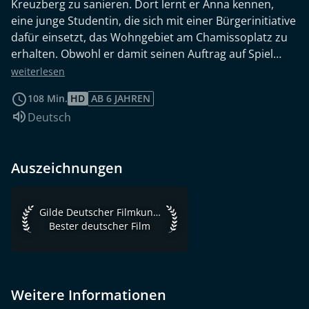
Kreuzberg zu sanieren. Dort lernt er Anna kennen,
eine junge Studentin, die sich mit einer Bürgerinitiative
dafür einsetzt, das Wohngebiet am Chamissoplatz zu
erhalten. Obwohl er damit seinen Auftrag auf Spiel
setzt, verliebt Martin sich in Anna und geht eine
weiterlesen
Beziehung mit ihr ein. Von seiner Liebe zu Anna
108 Min.
HD
AB 6 JAHREN
geleitet, wechselt Martin schon bald die Seiten und
Sprache:
Deutsch
unterstützt die Anwohner des Chamissoplatzes in
ihrem Kampf gegen die Bauspekulanten. Mit seiner
ruhigen Erzählweise verbindet Rudolf Thome in BERLIN
Auszeichnungen
CHAMISSOPLATZ das politische Thema der
Bauspekulation mit einer ironisch gebrochenen
Liebesgeschichte. Der Film wurde 2014 mit Mitteln der
Gilde Deutscher Filmkunsttheater 1983 Bester deutscher Fi
Gilde Deutscher Filmkunsttheater 1983
FFA digital restauriert.
Bester deutscher Film
Weitere Informationen