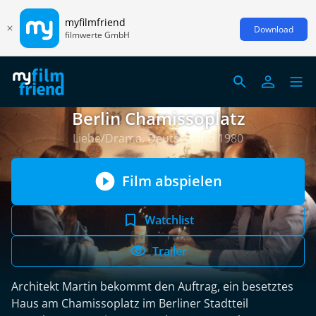
myfilmfriend
Download
filmwerte GmbH
Berlin Chamissoplatz
Liebe/Drama, Deutschland 1980
Film abspielen
Watchlist
Trailer
Architekt Martin bekommt den Auftrag, ein besetztes
Haus am Chamissoplatz im Berliner Stadtteil