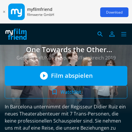
myfilmfriend
Download
filmwerte GmbH
One Towards the Other
(französische Version)
Gesellschaft/Kunst, Spanien/Frankreich 2019
Film abspielen
Watchlist
In Barcelona unternimmt der Regisseur Didier Ruiz ein
neues Theaterabenteuer mit 7 Trans-Personen, die
keine professionellen Schauspieler sind. Sie nehmen
uns mit auf eine Reise, die unsere Beziehungen zu