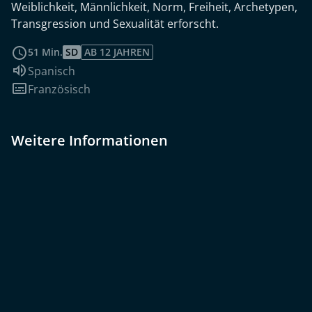
Weiblichkeit, Männlichkeit, Norm, Freiheit, Archetypen,
Transgression und Sexualität erforscht.
weiterlesen
51 Min.
SD
AB 12 JAHREN
Sprache:
Spanisch
Untertitel:
Französisch
Weitere Informationen