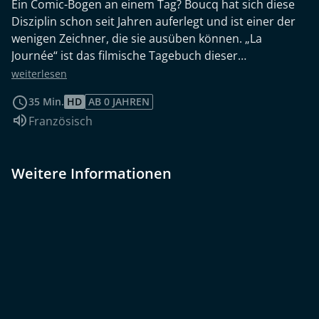
Ein Comic-Bogen an einem Tag? Boucq hat sich diese
Disziplin schon seit Jahren auferlegt und ist einer der
wenigen Zeichner, die sie ausüben können. „La
Journée“ ist das filmische Tagebuch dieser
künstlerischen Askese, vom Sonnenaufgang bis zum
weiterlesen
Sonnenuntergang.
35 Min.
HD
AB 0 JAHREN
Sprache:
Französisch
Weitere Informationen