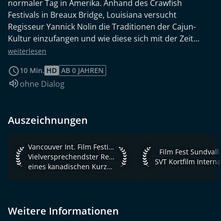
normaler Tag in Amerika. Anhand des Crawfish
Festivals in Breaux Bridge, Louisiana versucht
Regisseur Yannick Nolin die Traditionen der Cajun-
Kultur einzufangen und wie diese sich mit der Zeit
gewandelt haben. Die Cajun-Siedler sind eine
weiterlesen
frankofone Bevölkerungsgruppe, die in Louisiana
10 Min.
HD
AB 0 JAHREN
wohnt. Zu den Traditionen gehört es Flusskrebse in
Sprache:
ohne Dialog
jeder erdenklichen Art zuzubereiten. So werden auf
dem jährlich stattfindenden Crawfish Festival unzählige
Langusten schmackhaft zubereitet und verkauft. Das
Auszeichnungen
Crewfish Festival ist heute eine beliebte
Familientradition und das Zubereiten der Langusten
gehört mittlerweile zur traditionellen Küche des
Vancouver Int. Film Festival 2019 Vielversprechendster Reg
Vancouver Int. Film Festival 2019
Film Fest Sundvall 2
Film Fest Sundvall
Staates Louisiana (acadiacrawfish.com).
Vielversprechendster Regisseur
eines kanadischen Kurzfilms
Weitere Informationen