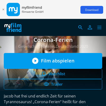
myfilmfriend
Download
filmwerte GmbH
Corona-Ferien
Gesellschaft/Familie, Deutschland 2020
Film abspielen
Watchlist
Trailer
Jacob hat frei und endlich Zeit für seinen
Tyrannosaurus! „Corona-Ferien“ heißt für den