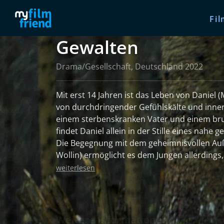
Fil
Gewalten
Drama/Gesellschaft, Deutschland 2022
Mit erst 14 Jahren ist das Leben von Daniel (
von durchdringender Gefühlskälte und inner
einem sterbenskranken Vater und einem br
findet Daniel allein in der Stille eines nahe 
Die Begegnung mit dem geheimnisvollen Auß
Wollin) ermöglicht es dem Jungen allerdings
Verbindung zu einem anderen Menschen aufzubauen
weiterlesen
Hatz' Film erinnert an eine düstere Märchenw
gar keine klassische Dramaturgie oder Dialo
seelischen Erfahrungsraum heranzuführen, 
Nähe und seine Verletzlichkeit. Selten brich
Weitere Informationen