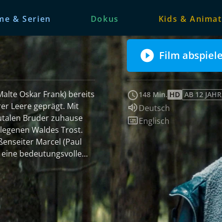
me & Serien
Dokus
Kids & Animat
Film abspiel
Malte Oskar Frank) bereits
148 Min.
HD
AB 12 JAH
er Leere geprägt. Mit
Sprache:
Deutsch
utalen Bruder zuhause
Untertitel:
Englisch
gelegenen Waldes Trost.
enseiter Marcel (Paul
, eine bedeutungsvolle
. Constantin
elt. Sein Film braucht
ge, um an Daniels
an seine Sehnsucht nach
t die Gewalt in diesem von