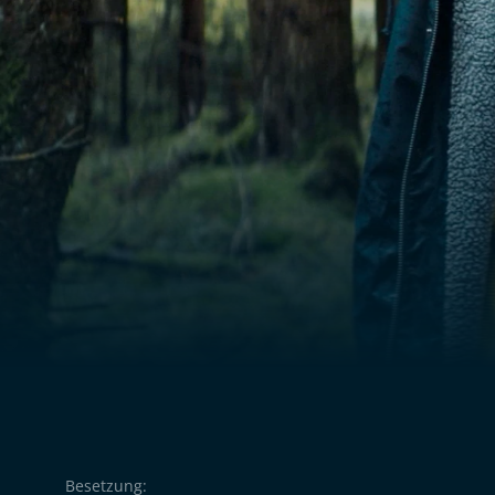
it hervor, und
in unsichtbares Netz.
nruhe.
Besetzung: