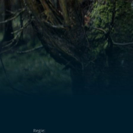
Fremdenfeindlichkeit bestimmten Dorf expliz
durchzieht doch das Leben der Figuren wie e
Erzählt wird die düstere Fabel in aller Seele
Regie: