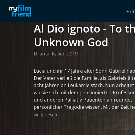
Fil
Al Dio ignoto - To t
Unknown God
Drama, Italien 2019
Lucia und ihr 17 Jahre alter Sohn Gabriel h
Der Vater verließ die Familie, als Gabriels ä
acht Jahren an Leukämie starb. Nun arbeitet
wo sie sich mit dem pensionierten Professor 
und anderen Palliativ-Patienten anfreundet, 
persönlicher Tragödie wissen. Mit der Zeit he
wie man "das Unlebbare lebt". Gabriel hingegen verarbeitet sein Leid
weiterlesen
über den Verlust der Schwester ganz anders: 
fährt riskante Mountainbike-Manöver, wie u