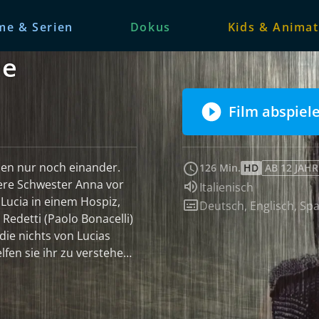
me & Serien
Dokus
Kids & Animat
he
Film abspiel
aben nur noch einander.
126 Min.
HD
AB 12 JAH
ltere Schwester Anna vor
Sprache:
Italienisch
 Lucia in einem Hospiz,
Untertitel:
Deutsch
,
Englisch
,
Spa
Redetti (Paolo Bonacelli)
die nichts von Lucias
lfen sie ihr zu verstehen,
Er gibt sich furchtlos,
m sich und seiner Mutter