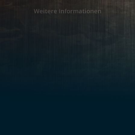
zu beweisen, dass zum Leben auch das Risik
Die Entscheidungen und Erzählungen von Re
Weitere Informationen
überschneiden sich in Lucia - und führen z
Bewusstsein und Umgang mit dem Unvorstellbaren. "Alle 
Films sind nicht nur durch ein Werk oder eine
miteinander verbunden, sondern durch ein
der als allgemeines Substrat der Existenz die
Lebens und die Erwartung des Todes. Vielleich
deshalb von Zeit zu Zeit in der dichten Nat
auf der Suche nach Nektar, in der Unermessl
Sternenhimmels und in den Wäldern, die da
Wie in den prächtigen Stillleben von Brueghe
mit der Lebendigkeit der Farben und Früchte
Lebens und die Unausweichlichkeit des Tode
Regisseur, uns den Tod nur durch das Gegen
zeigen. Diese Wahl der Perspektive spiegelt sich wiederum im
reflektierenden Rhythmus der Erzählung, in 
kontinuierlichen Nahaufnahmen zu unterbr
und emotionalen Kämpfe, die die Protagoni