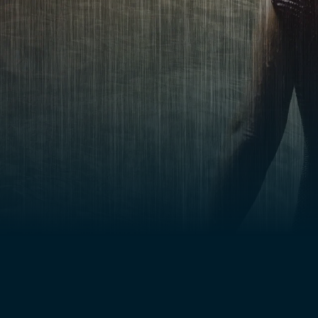
o des Sterbens gehört.
detti und Gabriel
u einem neuen
Figuren des
 elterliche Sichtweise
en noch dünneren Faden,
nt: die Möglichkeit des
t verweilt Bisatti
ur, im Summen einer Biene
ichkeit des
s Pflegeheim umgeben.
l oder Bollongier, die uns
 an die Schönheit des
s erinnern, wählt der
feld des Lebens zu
der Wahl, den Film mit
echen, um die Nuancen
sten bewegen,