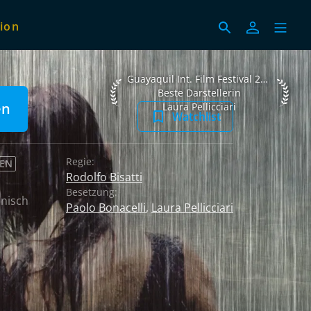
ion
Guayaquil Int. Film Festival 2021 Beste Da
Guayaquil Int. Film Festival 2021
Beste Darstellerin
en
Laura Pellicciari
Watchlist
Regie:
REN
Rodolfo Bisatti
Besetzung:
nisch
Paolo Bonacelli
,
Laura Pellicciari