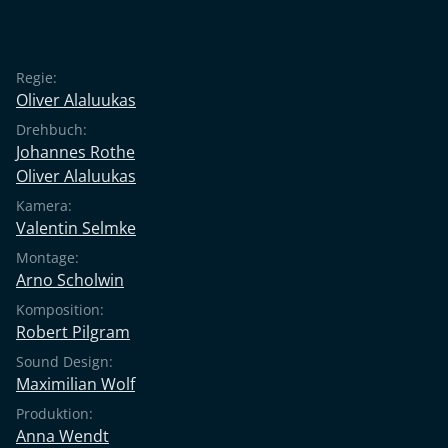
Idealismus der ganzen Gemeinschaft auf eine harte
Probe stellt. "Oliver Alaluukas zeichnet in
wunderschönen, breiten CinemaScope-Bildern die
Regie:
Entwicklung der Rakete Perelman aus der Sicht des
Oliver Alaluukas
Neuankömmlings nach. (Er) erzählt konventionell, aber
Drehbuch:
klug von den kleinen Spannungen, die zu großen
Johannes Rothe
Verwerfungen führen können." (Harald Mühlbeyer, in:
Oliver Alaluukas
Kino-Zeit)
Kamera:
Valentin Selmke
Montage:
Arno Scholwin
Komposition:
Robert Pilgram
Sound Design:
Maximilian Wolf
Produktion:
Anna Wendt