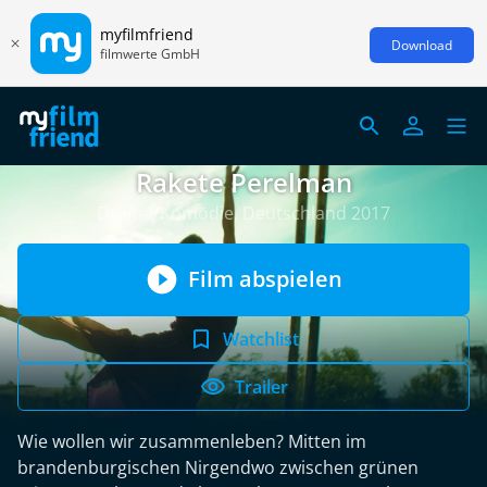
myfilmfriend
Download
filmwerte GmbH
Rakete Perelman
Drama/Komödie, Deutschland 2017
Film abspielen
Watchlist
Trailer
Wie wollen wir zusammenleben? Mitten im
brandenburgischen Nirgendwo zwischen grünen