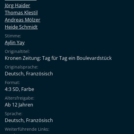
unverdrossen: "Bevor ich Macht ausübe, streichle ich
Jörg Haider
lieber meinen Hund."
Thomas Klestil
Andreas Mölzer
Heide Schmidt
Stimme:
Aylin Yay
Originaltitel:
Kronen Zeitung: Tag für Tag ein Boulevardstück
Originalsprache:
Deutsch
,
Französisch
Format:
4:3 SD, Farbe
Altersfreigabe:
Ab 12 Jahren
Sprache:
Deutsch
,
Französisch
Weiterführende Links: