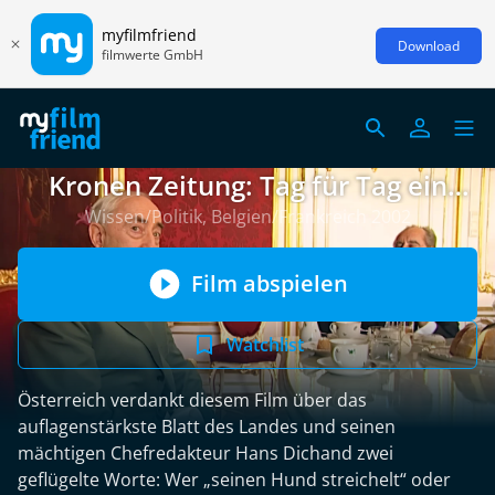
myfilmfriend
Download
filmwerte GmbH
Kronen Zeitung: Tag für Tag ein
Boulevardstück
Wissen/Politik, Belgien/Frankreich 2002
Film abspielen
Watchlist
Österreich verdankt diesem Film über das
auflagenstärkste Blatt des Landes und seinen
mächtigen Chefredakteur Hans Dichand zwei
geflügelte Worte: Wer „seinen Hund streichelt“ oder