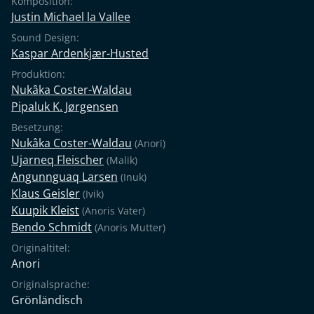
Komposition:
Justin Michael la Vallee
Sound Design:
Kaspar Ardenkjær-Husted
Produktion:
Nukâka Coster-Waldau
Pipaluk K. Jørgensen
Besetzung:
Nukâka Coster-Waldau
(Anori)
Ujarneq Fleischer
(Malik)
Angunnguaq Larsen
(Inuk)
Klaus Geisler
(Ivik)
Kuupik Kleist
(Anoris Vater)
Bendo Schmidt
(Anoris Mutter)
Originaltitel:
Anori
Originalsprache:
Grönländisch