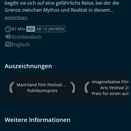
begibt sie sich auf eine gefährliche Reise, bei der die
Grenze zwischen Mythos und Realität in diesem
bildgewaltigen arktischen Thriller verschwimmt.
weiterlesen
87 Min.
HD
AB 12 JAHREN
Sprache:
Grönländisch
Untertitel:
Englisch
Auszeichnungen
ImagineNative Film +
Maoriland Film Festival 2018 Publikumspreis
Maoriland Film Festival 2018
Arts Festival 20
Publikumspreis
Weitere Informationen