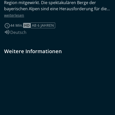
Region mitgewirkt. Die spektakulären Berge der
bayerischen Alpen sind eine Herausforderung für die
Tierwelt und die Menschen, die dort leben. Die felsigen
weiterlesen
Wälle dieses Gebirgskönigreichs sind aus Kalkstein und
44 Min.
HD
AB 6 JAHREN
fossilen Gesteinen gebaut, die von seinem Ursprung
Sprache:
Deutsch
unter dem Meer erzählen. Millionen von Besuchern
aus der ganzen Welt kommen jedes Jahr nach Bayern,
um im Allgäu die Mystik der Landschaft zu erleben.
Weitere Informationen
Könige und Königinnen, Touristen und Einheimische,
sie alle sind in diesem fantastischen Alpenreich
willkommen. Im Frühsommer drohen oft Unwetter, die
Überschwemmungen mit sich bringen, die das Land
unterspülen und viele Lebewesen bedrohen. Doch die
Bauern nehmen diese Gefahren in Kauf, um ihre
Herden auf die höchstgelegenen Weiden zu treiben,
wo sie auf den süßesten Blumenwiesen grasen
können. Und aus der hochwertigen Milch ihrer Herden
stellen die Bauern später den hochgeschätzten Käse
her. In diesen Bergen lebt der Mensch inmitten von