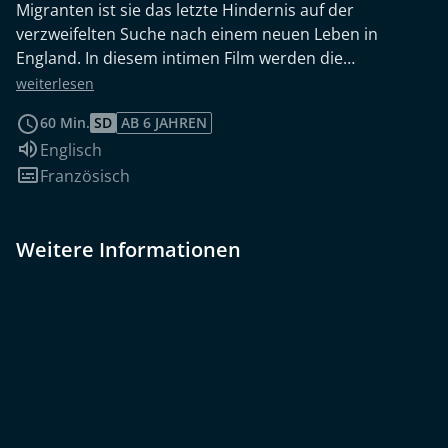
Migranten ist sie das letzte Hindernis auf der
verzweifelten Suche nach einem neuen Leben in
England. In diesem intimen Film werden die
Geschichten von Flüchtlingen, Migranten und
weiterlesen
englischen Auswanderern miteinander verwoben, um
60 Min.
SD
AB 6 JAHREN
ein Bild vom Leben in einer flüchtigen Stadt zu
Sprache:
Englisch
zeichnen, in der die Bewohner von einem besseren
Untertitel:
Französisch
Leben träumen. Nach seinem Film LIFT sucht Marc
Isaacs weiterhin nach Orten, an denen die ganze
Palette der Menschlichkeit zu finden ist.
Weitere Informationen