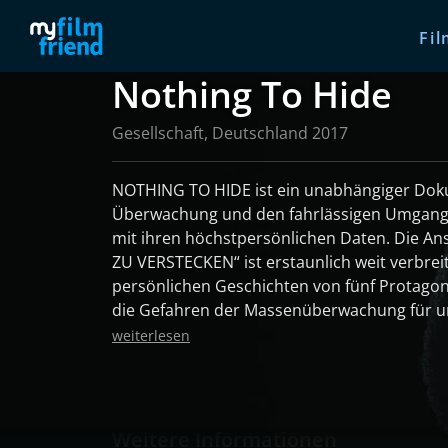
Fil
Nothing To Hide
Gesellschaft, Deutschland 2017
NOTHING TO HIDE ist ein unabhängiger Doku
Überwachung und den fahrlässigen Umgang
mit ihren höchstpersönlichen Daten. Die Ans
ZU VERSTECKEN“ ist erstaunlich weit verbreitet. Anhan
persönlichen Geschichten von fünf Protagoni
die Gefahren der Massenüberwachung für u
die Menschen. Hauptprotagonist des Filmes i
weiterlesen
Berlin, der ebenfalls meint, er habe „nichts z
sich auf ein Experiment ein: 30 Tage lang dü
Laptop überwacht werden. Im Anschluss we
ausgewertet und gezeigt, was WhatsApp, Fa
Weitere Informationen