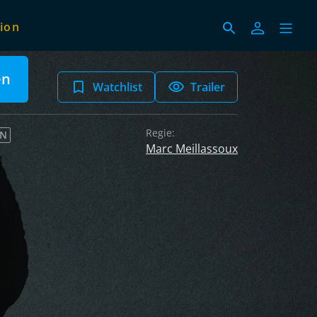
ion
en
Watchlist
Trailer
Regie:
EN
Marc Meillassoux