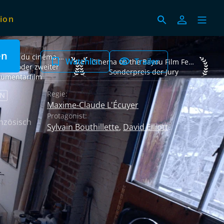
ion
en
vous du cinéma québécois 2022 Bester erster oder zweiter Dokume
Les Rendez-vous du cinéma québécois 2022
Watchlist
Trailer
Cinema on the Bayou Film Festival 2023 
Cinema on the Bayou Film Festival 2023
rster oder zweiter
Sonderpreis der Jury
umentarfilm
Regie:
EN
Maxime-Claude L'Écuyer
Protagonist:
nzösisch
Sylvain Bouthillette
,
David Elliott