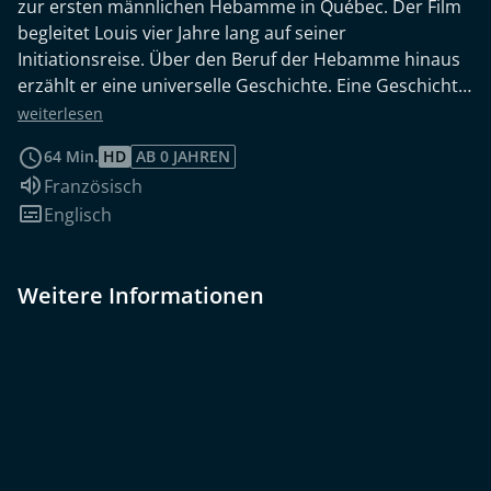
zur ersten männlichen Hebamme in Québec. Der Film
begleitet Louis vier Jahre lang auf seiner
Initiationsreise. Über den Beruf der Hebamme hinaus
erzählt er eine universelle Geschichte. Eine Geschichte
der Transformation, die Geschichte eines Mannes, der
weiterlesen
trotz aller Prüfungen, Zweifel und vorgefassten
64 Min.
HD
AB 0 JAHREN
Meinungen entschlossen ist, seine Leidenschaft zu
Sprache:
Französisch
leben.
Untertitel:
Englisch
Weitere Informationen