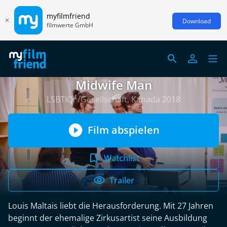
myfilmfriend
Download
filmwerte GmbH
Midwife Man
LSBTIQ*/Gesellschaft, Kanada 2018
Film abspielen
Watchlist
Trailer
Louis Maltais liebt die Herausforderung. Mit 27 Jahren
beginnt der ehemalige Zirkusartist seine Ausbildung