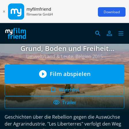
myfilmfriend
Download
filmwerte GmbH
Grund, Boden und Freiheit
(französische UT)
Umwelt/Land & Leute, Belgien 2015
Film abspielen
Watchlist
Trailer
Geschichten über die Rebellion gegen die Auswüchse
der Agrarindustrie. "Les Liberterres" verfolgt den Weg