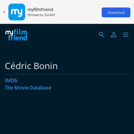
myfilmfriend
Download
filmwerte GmbH
Cédric Bonin
IMDb
The Movie Database