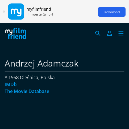
myfilmfriend
Download
filmwerte GmbH
Andrzej Adamczak
* 1958 Oleśnica, Polska
IMDb
The Movie Database