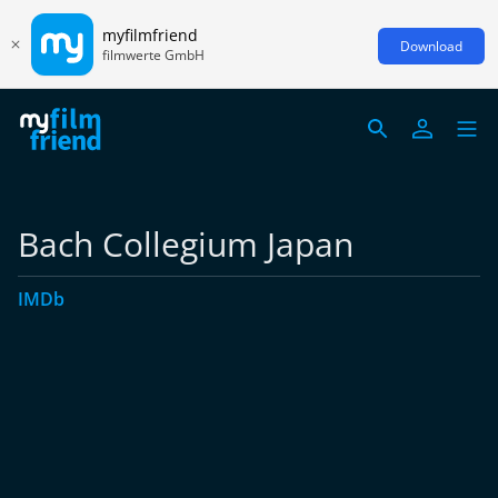
myfilmfriend
Download
filmwerte GmbH
Bach Collegium Japan
IMDb