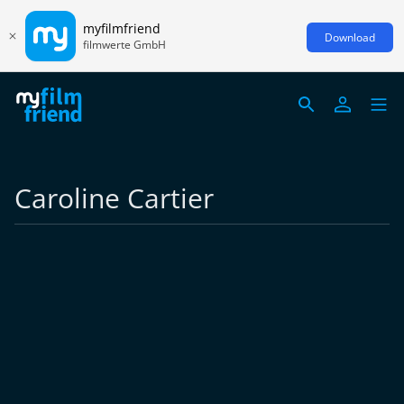
myfilmfriend
Download
filmwerte GmbH
Caroline Cartier