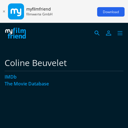
myfilmfriend
Download
filmwerte GmbH
Coline Beuvelet
IMDb
The Movie Database