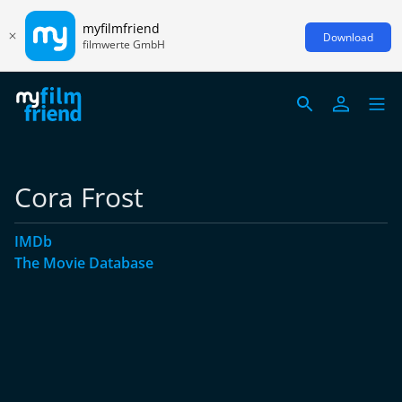
myfilmfriend
Download
filmwerte GmbH
Cora Frost
IMDb
The Movie Database