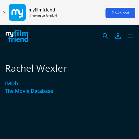
myfilmfriend
Download
filmwerte GmbH
Rachel Wexler
IMDb
The Movie Database