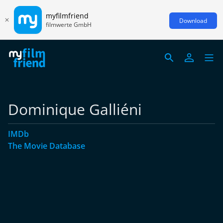
myfilmfriend
Download
filmwerte GmbH
Dominique Galliéni
IMDb
The Movie Database