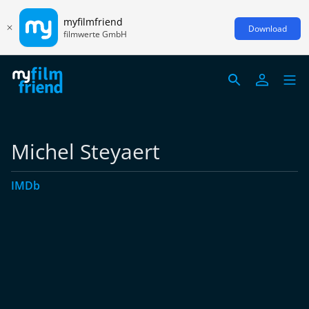
myfilmfriend
Download
filmwerte GmbH
Michel Steyaert
IMDb