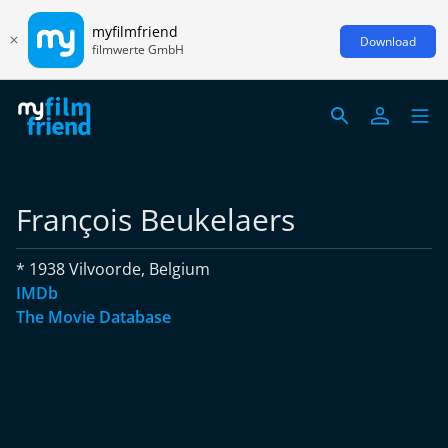
myfilmfriend
Download
filmwerte GmbH
François Beukelaers
* 1938 Vilvoorde, Belgium
IMDb
The Movie Database