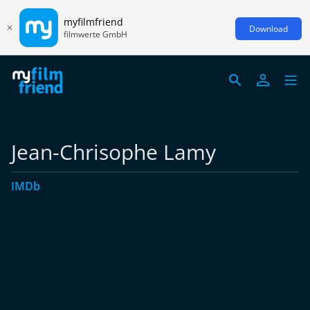
myfilmfriend
Download
filmwerte GmbH
Jean-Chrisophe Lamy
IMDb