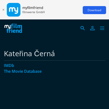
myfilmfriend
Download
filmwerte GmbH
Kateřina Černá
IMDb
The Movie Database