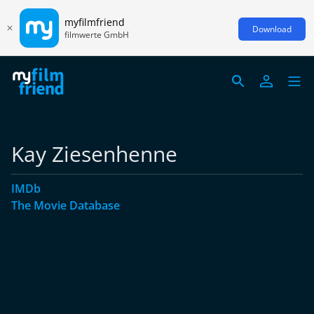
myfilmfriend
Download
filmwerte GmbH
Kay Ziesenhenne
IMDb
The Movie Database