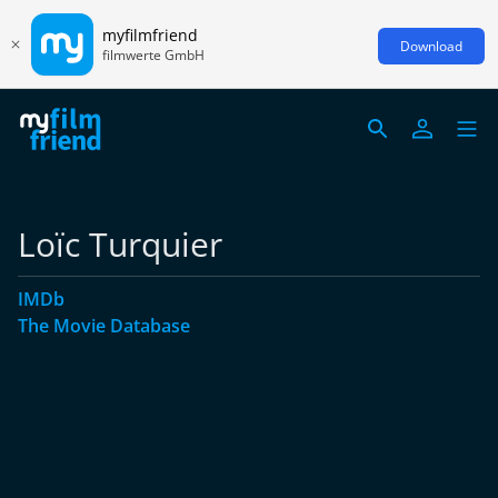
myfilmfriend
Download
filmwerte GmbH
Loïc Turquier
IMDb
The Movie Database