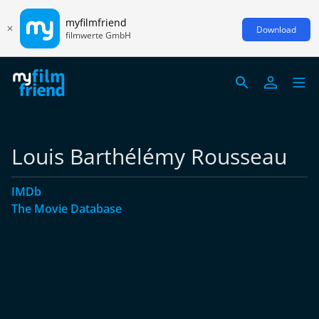
myfilmfriend
Download
filmwerte GmbH
Louis Barthélémy Rousseau
IMDb
The Movie Database