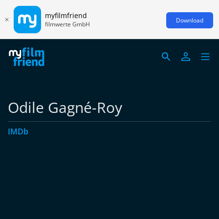
myfilmfriend
Download
filmwerte GmbH
Odile Gagné-Roy
IMDb