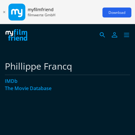
myfilmfriend
Download
filmwerte GmbH
Phillippe Francq
IMDb
The Movie Database