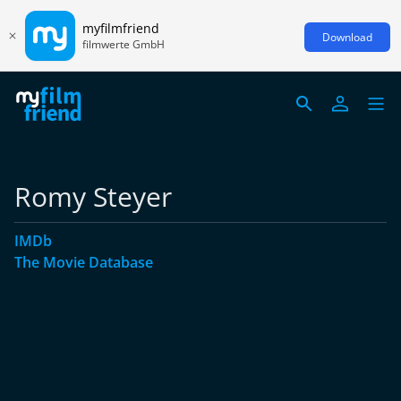
myfilmfriend
Download
filmwerte GmbH
Romy Steyer
IMDb
The Movie Database