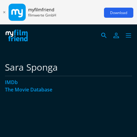
myfilmfriend
Download
filmwerte GmbH
Sara Sponga
IMDb
The Movie Database