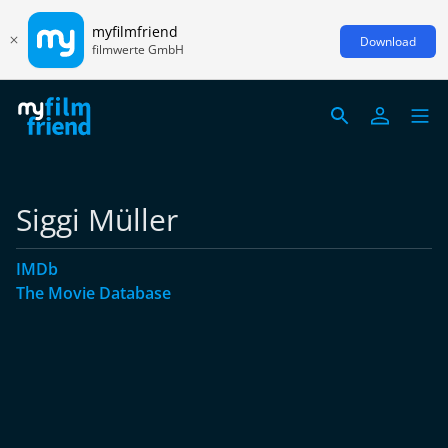
myfilmfriend
Download
filmwerte GmbH
Siggi Müller
IMDb
The Movie Database