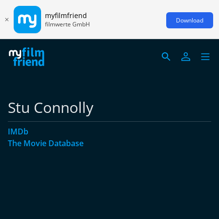
myfilmfriend
Download
filmwerte GmbH
Stu Connolly
IMDb
The Movie Database