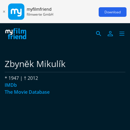
myfilmfriend
Download
filmwerte GmbH
Zbyněk Mikulík
* 1947 | † 2012
IMDb
The Movie Database