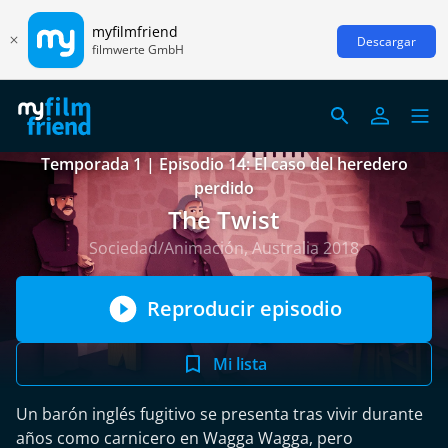
myfilmfriend
Descargar
filmwerte GmbH
Temporada 1 | Episodio 14: El caso del heredero
perdido
The Twist
Sociedad/Animación, Australia 2018
Reproducir episodio
Mi lista
Un barón inglés fugitivo se presenta tras vivir durante
años como carnicero en Wagga Wagga, pero