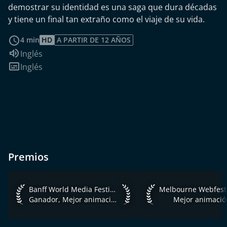
demostrar su identidad es una saga que dura décadas
y tiene un final tan extraño como el viaje de su vida.
leer más
4 min
HD
A PARTIR DE 12 AÑOS
Idioma de audio:
Inglés
Subtítulos:
Inglés
Premios
Banff World Media Festival Rockie Awards 2019 Ganador, M
Melbourne Webfest 2
Banff World Media Festival Rockie Awards 2019
Melbourne Webfest
Ganador, Mejor animación, Programa internacional
Mejor animació