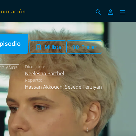
Animación
pisodio
Mi lista
Tráiler
Dirección:
 12 AÑOS
Neelesha Barthel
Reparto:
Hassan Akkouch
,
Sesede Terziyan