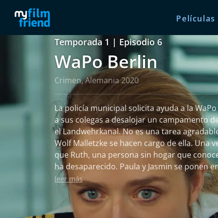
Películas
Temporada 1 | Episodio 6
WaPo Berlin
Crimen, Alemania 2020
La policía municipal solicita ayuda a la WaPo
a sus colegas a desalojar un campamento de
el Landwehrkanal. No es una tarea agradabl
Wolf Malletzke se hacen cargo de ella. Una ve
que Ruth, una persona sin hogar que conoce 
ha desaparecido. Paula y Jasmin se ponen e
Maroth, la hija de Ruth, una política local a l
leer más
mejores posibilidades para el cargo de sena
Sin embargo, resulta que madre e hija no se
Cuando de repente se encuentra el cadáver 