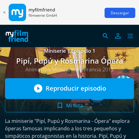
myfilmfriend
Descargar
filmwerte GmbH
Miniserie | Episodio 1
Pipí, Pupú y Rosmarina Ópera
Animación/Música, Italia/Francia 2013
Reproducir episodio
Mi lista
La miniserie "Pipí, Pupú y Rosmarina - Ópera" explora
óperas famosas implicando a los tres pequeños y
simpáticos protagonistas en la historia. Pipí, Pupú y