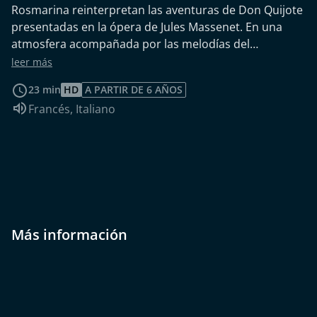
Rosmarina reinterpretan las aventuras de Don Quijote
presentadas en la ópera de Jules Massenet. En una
atmosfera acompañada por las melodías del
compositor francés, los tres personajes retoman los
leer más
temas de la serenata, la caballería y los bandoleros,
23 min
HD
A PARTIR DE 6 AÑOS
pero también mezclan duelos con canicas y muñecas.
Idioma de audio:
Francés
,
Italiano
¡Para deleite de pequeños y mayores!
Más información