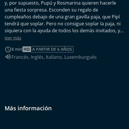
y, por supuesto, Pupú y Rosmarina quieren hacerle
una fiesta sorpresa. Esconden su regalo de
cumpleaños debajo de una gran gavilla paja, que Pipí
tendrá que soplar. Pero no consigue soplar la paja, ni
siquiera con la ayuda de todos los demás invitados, y
por eso no puede ver lo que hay escondido debajo. La
leer más
solución, la da un oso, que resopla y sopla con todas
8 min
HD
A PARTIR DE 6 AÑOS
sus fuerzas hasta que debajo de la paja se revela una
Idioma de audio:
Francés
,
Inglés
,
Italiano
,
Luxemburgués
reluciente bicicleta. Pipí está encantado. Por fin él y sus
amigos tienen un vehículo para continuar su
búsqueda de Mapá. Pero, Pipí descubre que la bicicleta
habla y que se va a encontrar con su "boycycle", que la
espera en Faenza, así que tiene que dejarla ir, pero
promete volver en el próximo cumpleaños de Pipí.
Más información