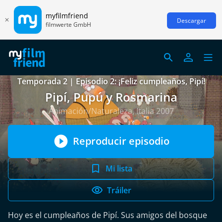
myfilmfriend
Descargar
filmwerte GmbH
Temporada 2 | Episodio 2: ¡Feliz cumpleaños, Pipí!
Pipí, Pupú y Rosmarina
Animación/Naturaleza, Italia 2007
Reproducir episodio
Mi lista
Tráiler
Hoy es el cumpleaños de Pipí. Sus amigos del bosque