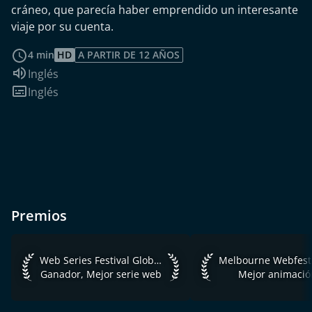
cráneo, que parecía haber emprendido un interesante
viaje por su cuenta.
leer más
4 min
HD
A PARTIR DE 12 AÑOS
Idioma de audio:
Inglés
Subtítulos:
Inglés
Premios
Web Series Festival Global 2019 Ganador, Mejor serie web
Melbourne Webfest 2
Web Series Festival Global 2019
Melbourne Webfest
Ganador, Mejor serie web
Mejor animació