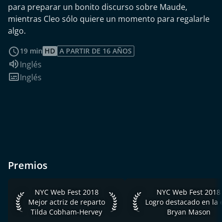
para preparar un bonito discurso sobre Maude,
mientras Cleo sólo quiere un momento para regalarle
algo.
leer más
19 min
HD
A PARTIR DE 16 AÑOS
Idioma de audio:
Inglés
Subtítulos:
Inglés
Premios
NYC Web Fest 2018 Mejor actriz de reparto Tilda Cobham-H
NYC Web Fest 2018 Logr
NYC Web Fest 2018
NYC Web Fest 2018
Mejor actriz de reparto
Tilda Cobham-Hervey
Bryan Mason