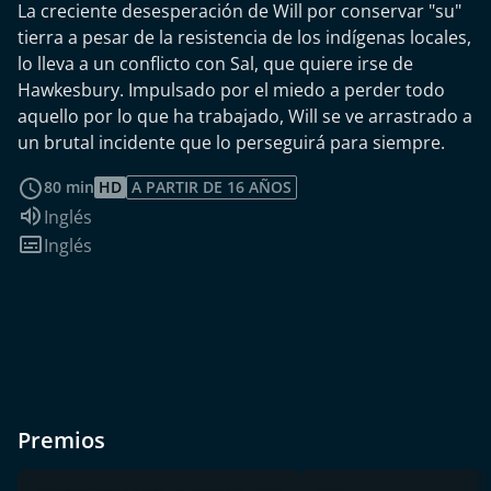
La creciente desesperación de Will por conservar "su"
tierra a pesar de la resistencia de los indígenas locales,
lo lleva a un conflicto con Sal, que quiere irse de
Hawkesbury. Impulsado por el miedo a perder todo
aquello por lo que ha trabajado, Will se ve arrastrado a
un brutal incidente que lo perseguirá para siempre.
leer más
80 min
HD
A PARTIR DE 16 AÑOS
Idioma de audio:
Inglés
Subtítulos:
Inglés
Premios