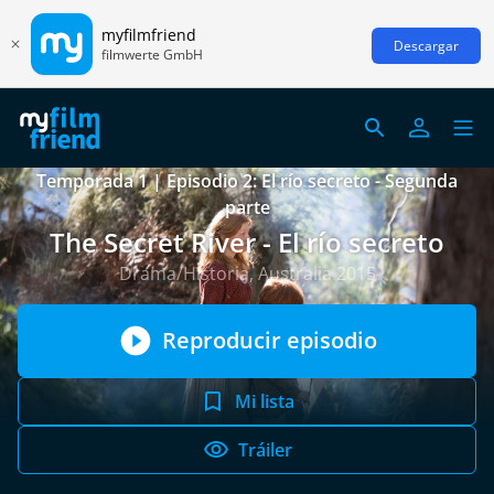
myfilmfriend
Descargar
filmwerte GmbH
Temporada 1 | Episodio 2: El río secreto - Segunda
parte
The Secret River - El río secreto
Drama/Historia, Australia 2015
Reproducir episodio
Mi lista
Tráiler