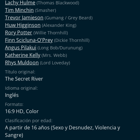
Lachy Hulme
(Thomas Blackwood)
Tim Minchin
(Smasher)
Trevor Jamieson
(Gumang / Grey Beard)
Huw Higginson
(Alexander King)
Rory Potter
(Willie Thornhill)
Finn Scicluna-O'Prey
(Dickie Thornhill)
Angus Pilakui
(Long Bob/Durunung)
Katherine Kelly
(Mrs. Webb)
Rhys Muldoon
(Lord Loveday)
Título original:
The Secret River
Idioma original:
Inglés
Formato:
16:9 HD, Color
Clasificación por edad:
A partir de 16 años
(Sexo y Desnudez, Violencia y
Sangre)